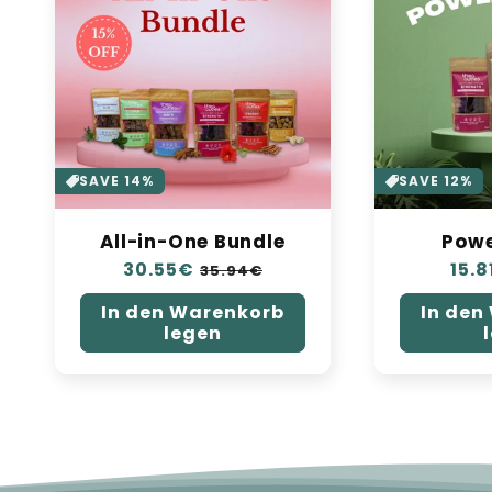
SAVE 14%
SAVE 12%
All-in-One Bundle
Powe
Normaler
30.55€
Verkaufspreis
Nor
15.8
35.94€
Preis
Prei
In den Warenkorb
In den
legen