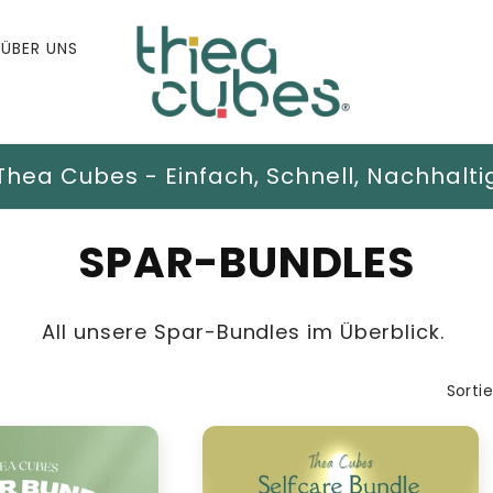
ÜBER UNS
Thea Cubes - Einfach, Schnell, Nachhalti
K
SPAR-BUNDLES
a
All unsere Spar-Bundles im Überblick.
t
Sorti
e
g